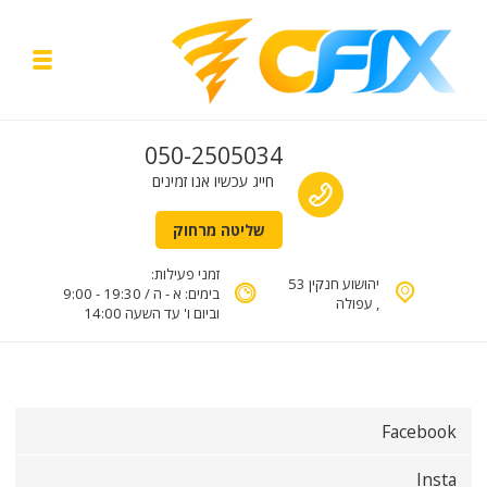
Skip to navigatio
Skip to conten
y menu
תיקון מחשבים עד הבית
Call us
050-2505034
טכנאי מחשבים בעפולה והסביבה
חייג עכשיו אנו זמינים
שליטה מרחוק
זמני פעילות:
יהושוע חנקין 53
בימים: א - ה / 19:30 - 9:00
, עפולה
וביום ו' עד השעה 14:00
Facebook
Insta