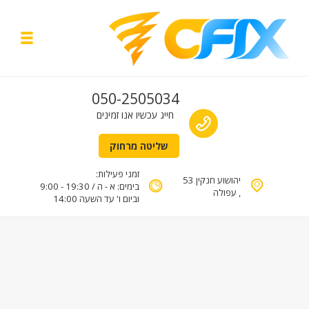
Skip to navigatio
Skip to conten
y menu
תיקון מחשבים עד הבית
Call us
050-2505034
טכנאי מחשבים בעפולה והסביבה
חייג עכשיו אנו זמינים
שליטה מרחוק
זמני פעילות:
יהושוע חנקין 53
בימים: א - ה / 19:30 - 9:00
, עפולה
וביום ו' עד השעה 14:00