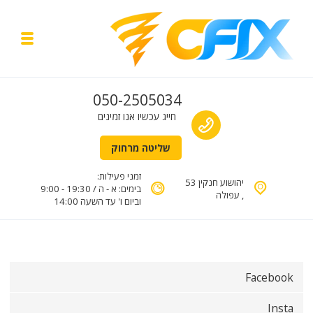
Skip to navigatio
Skip to conten
y menu
תיקון מחשבים עד הבית
Call us
050-2505034
טכנאי מחשבים בעפולה והסביבה
חייג עכשיו אנו זמינים
שליטה מרחוק
זמני פעילות:
יהושוע חנקין 53
בימים: א - ה / 19:30 - 9:00
, עפולה
וביום ו' עד השעה 14:00
Facebook
Insta