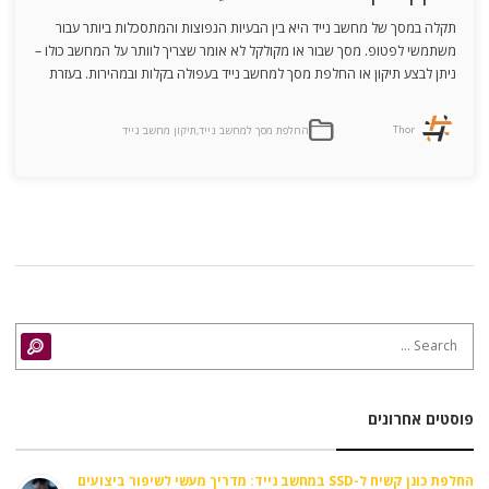
תקלה במסך של מחשב נייד היא בין הבעיות הנפוצות והמתסכלות ביותר עבור
משתמשי לפטופ. מסך שבור או מקולקל לא אומר שצריך לוותר על המחשב כולו –
ניתן לבצע תיקון או החלפת מסך למחשב נייד בעפולה בקלות ובמהירות. בעזרת
טכנאי מחשבים מומחה בעפולה, כמו בצוות CFIX, תוכלו להחזיר את המחשב
An article by
הנייד לשימוש תקין וליהנות שוב מתצוגה […]
Thor
החלפת מסך למחשב נייד
,
תיקון מחשב נייד
Posted in
Search for:
arch
פוסטים אחרונים
החלפת כונן קשיח ל-SSD במחשב נייד: מדריך מעשי לשיפור ביצועים