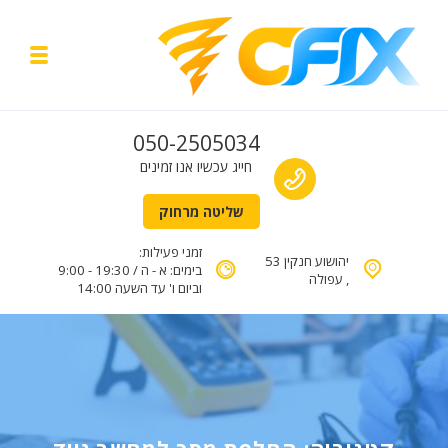
Skip to navigatio
Skip to conten
y menu
תיקון מחשבים עד הבית
Call us
050-2505034
טכנאי מחשבים בעפולה והסביבה
חייג עכשיו אנו זמינים
שליטה מרחוק
זמני פעילות:
יהושוע חנקין 53
בימים: א - ה / 19:30 - 9:00
, עפולה
וביום ו' עד השעה 14:00